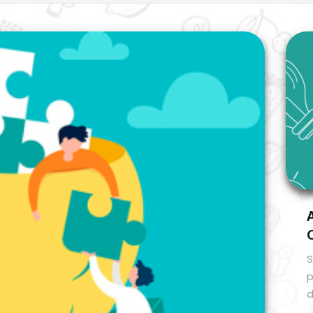
S
p
d