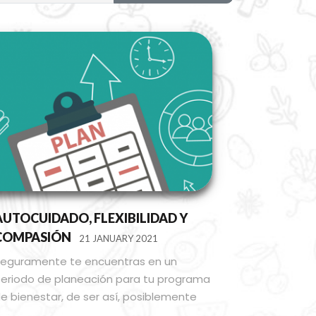
AUTOCUIDADO, FLEXIBILIDAD Y
COMPASIÓN
21 JANUARY 2021
eguramente te encuentras en un
eriodo de planeación para tu programa
e bienestar, de ser así, posiblemente