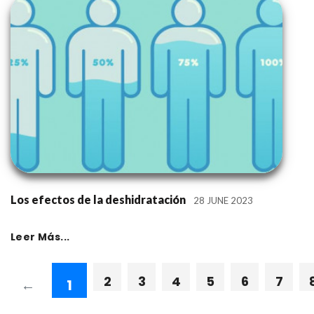
Los efectos de la deshidratación
28 JUNE 2023
Leer Más...
2
3
4
5
6
7
←
1