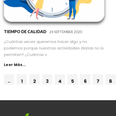
TIEMPO DE CALIDAD
24 SEPTEMBER 2020
¿Cuántas veces queremos hacer algo y no
podemos porque nuestras actividades diarias no lo
permiten? ¿Cuántas v
Leer Más...
←
1
2
3
4
5
6
7
8